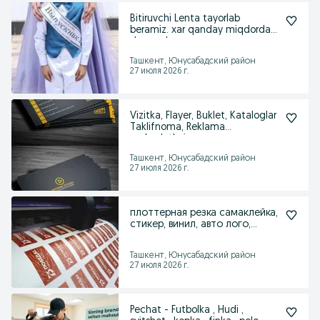
Bitiruvchi Lenta tayorlab
beramiz. xar qanday miqdorda
donagaham
Ташкент, Юнусабадский район
27 июля 2026 г.
Vizitka, Flayer, Buklet, Kataloglar
Taklifnoma, Reklama
mahsulotlari
Ташкент, Юнусабадский район
27 июля 2026 г.
плоттерная резка самаклейка,
стикер, винил, авто лого,
аракал
Ташкент, Юнусабадский район
27 июля 2026 г.
Pechat - Futbolka , Hudi ,