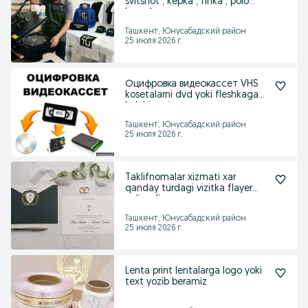
svitshot , kepka , finka , polo
larga logo
Ташкент, Юнусабадский район
25 июля 2026 г.
Оцифровка видеокассет VHS
kosetalarni dvd yoki fleshkaga
ko'chiramiz
Ташкент, Юнусабадский район
25 июля 2026 г.
Taklifnomalar xizmati xar
qanday turdagi vizitka flayer
poligrafiya
Ташкент, Юнусабадский район
25 июля 2026 г.
Lenta print lentalarga logo yoki
text yozib beramiz